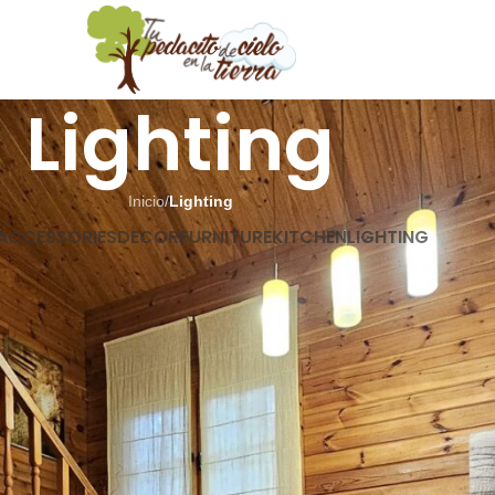
Lighting
Inicio
/
Lighting
ACCESSORIES
DECOR
FURNITURE
KITCHEN
LIGHTING