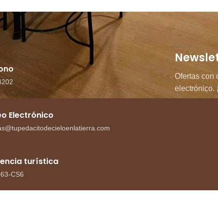
Newslet
fono
Ofertas con 
4202
electrónico
o Electrónico
as@tupedacitodecieloenlatierra.com
cencia turística
363-CS6