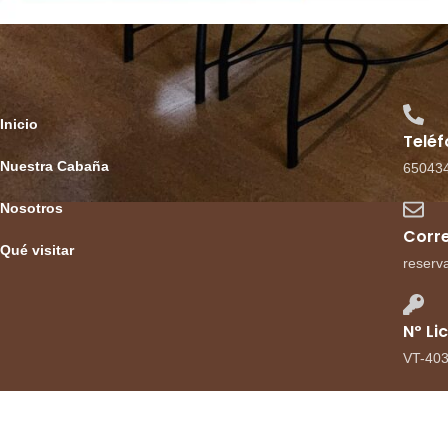
Inicio
Telé
Nuestra Cabaña
65043
Nosotros
Corre
Qué visitar
reserv
Nº Li
VT-40