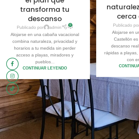
el plan que
naturale
transforma tu
cerca
descanso
Publicado po
0
Publicado por
admin
Alojarse en u
Alojarse en una cabaña vacacional
Castellón es
combina naturaleza, privacidad y
descanso real
horarios a tu medida sin perder
rápidas a playas,
acceso a playas, miradores y
con e
pueblos...
CONTINU
CONTINUAR LEYENDO
1