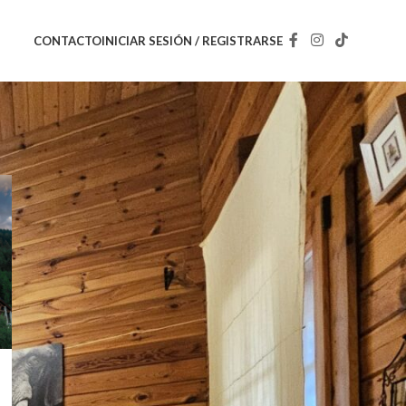
INICIAR SESIÓN / REGISTRARSE
CONTACTO
CATEGORÍAS
Uncategorized
RECENT POSTS
Oropesa del Mar: disfruta
de playas, casco y
miradores
11/04/2026
1 Comentario