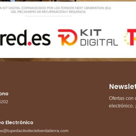
Newslet
fono
Ofertas con 
4202
electrónico
o Electrónico
as@tupedacitodecieloenlatierra.com