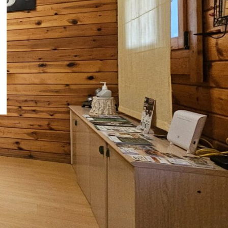
Peñíscola España:
descubre qué ver en tu
primera visita
04/04/2026
1 Comentario
Sierra de Irta: conoce la
naturaleza frente al
Mediterráneo
28/03/2026
1 Comentario
OUR INSTAGRAM
RECENT COMMENTS