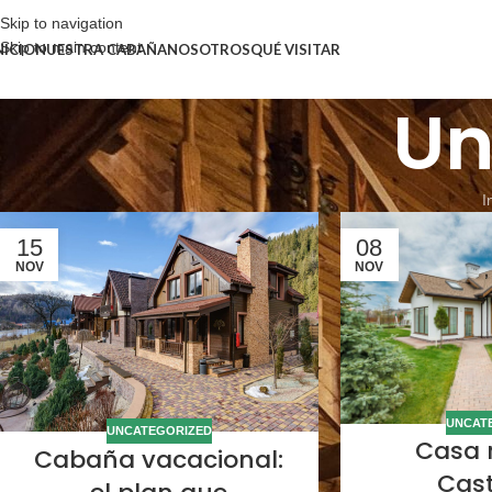
Skip to navigation
Skip to main content
NICIO
NUESTRA CABAÑA
NOSOTROS
QUÉ VISITAR
Un
I
15
08
NOV
NOV
UNCAT
UNCATEGORIZED
Casa 
Cabaña vacacional:
Cast