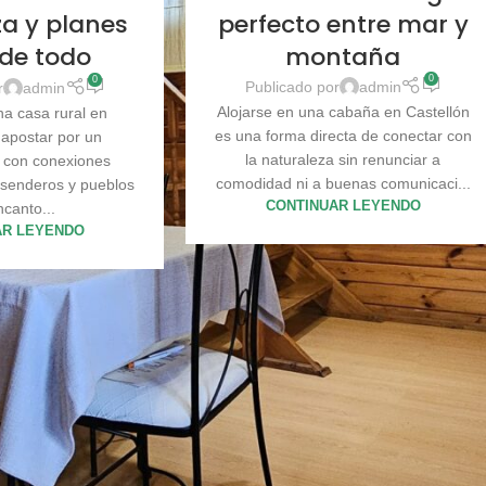
perfecto entre mar y
za y planes
montaña
 de todo
0
0
Publicado por
admin
r
admin
Alojarse en una cabaña en Castellón
na casa rural en
es una forma directa de conectar con
 apostar por un
la naturaleza sin renunciar a
 con conexiones
comodidad ni a buenas comunicaci...
 senderos y pueblos
CONTINUAR LEYENDO
ncanto...
AR LEYENDO
2
3