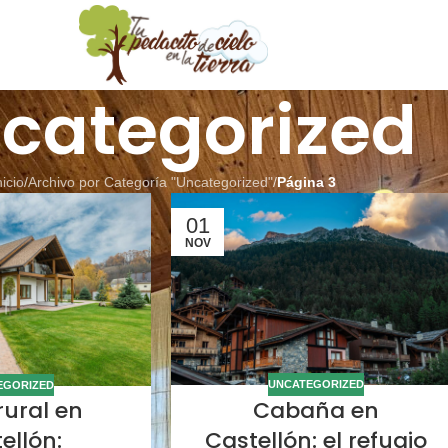
categorized
nicio
/
Archivo por Categoría "Uncategorized"
/
Página 3
01
NOV
UNCATEGORIZED
EGORIZED
Cabaña en
rural en
Castellón: el refugio
ellón: